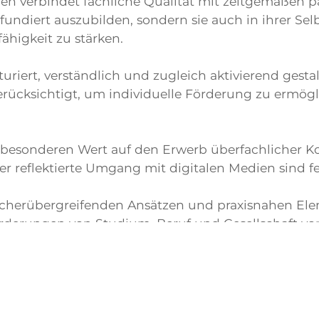
 verbindet fachliche Qualität mit zeitgemäßen päd
undiert auszubilden, sondern sie auch in ihrer Sel
ähigkeit zu stärken.
turiert, verständlich und zugleich aktivierend gestal
rücksichtigt, um individuelle Förderung zu ermög
 besonderen Wert auf den Erwerb überfachlicher K
r reflektierte Umgang mit digitalen Medien sind fe
ächerübergreifenden Ansätzen und praxisnahen Ele
rderungen von Studium, Beruf und Gesellschaft vor