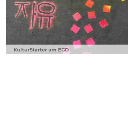
KulturStarter am EGD
Im Rahmen des KulturStarter-Programms
organisierten zwei EGD-Schüler die
Verschönerung der Turnhalle.
weiterlesen...