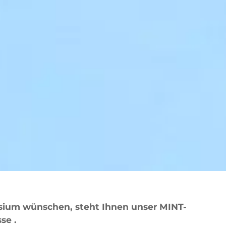
sium wünschen, steht Ihnen unser MINT-
esse
.