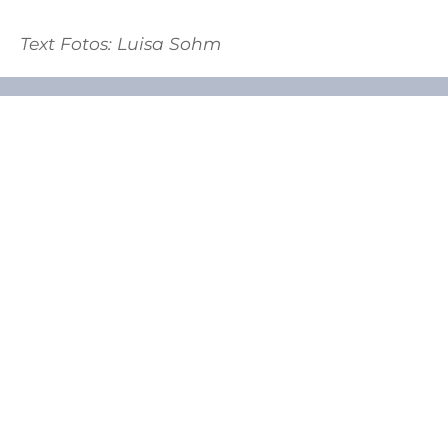
Text Fotos: Luisa Sohm
Erasmus-Gymnasium
Stuttgarter Straße 15
79211 Denzlingen
Tel.:
07666-611-2500
E-Mail:
Zum
Kontaktformular
Schnellzugriff