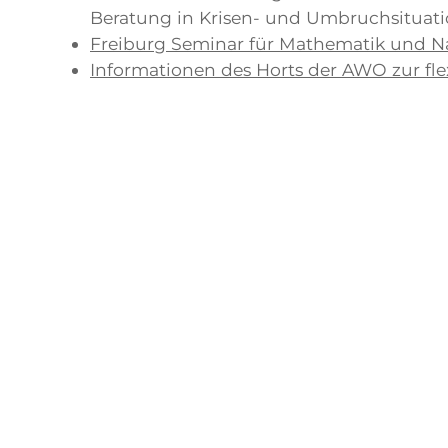
Beratung in Krisen- und Umbruchsituati
Freiburg Seminar für Mathematik und Na
Informationen des Horts der AWO zur fl
RVF JugendTickerBW
Schließfach mieten
Kultusministerium - Infodienst Eltern
Infodienst Eltern Newsletter des Kultus
zurück
Erasmus-Gymnas
Stuttgarter Straße 15