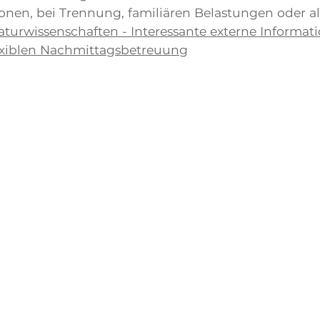
onen, bei Trennung, familiären Belastungen oder a
turwissenschaften - Interessante externe Informat
exiblen Nachmittagsbetreuung
ministeriums Baden-Württemberg für Eltern
ium