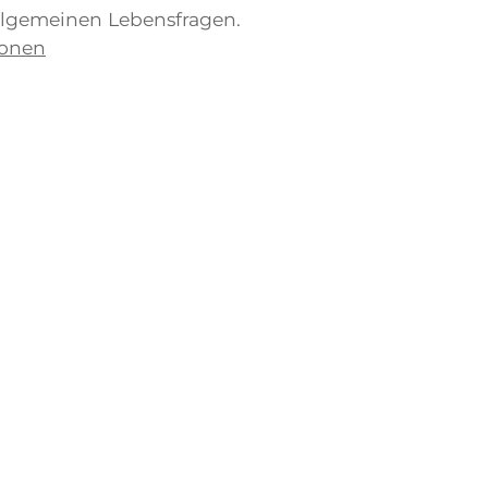
llgemeinen Lebensfragen.
ionen
Schnellzugriff
Raumplan